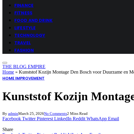
FINANCE
FITNESS
FOOD AND DRINK
LIFESTYLE
TECHNOLOGY
TRAVEL
FASHION
THE BLOG EMPIRE
Home
»
Kunststof Kozijn Montage Den Bosch voor Duurzame en 
HOME IMPROVEMENT
Kunststof Kozijn Montag
By
admin
March 25, 2026
No Comments
2 Mins Read
Facebook
Twitter
Pinterest
LinkedIn
Reddit
WhatsApp
Email
Share