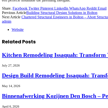
een perfecte installatie die jarenlang meegaat.
Share.
Facebook
Twitter
Pinterest
LinkedIn
WhatsApp
Reddit
Email
Previous Article
Building Structural Design Solutions in Bolton
Next Article
Chartered Structural Engineers in Bolton – Abott Structu
admin
Website
Related
Posts
Kitchen Remodeling Issaquah: Transform 
July 27, 2026
Design Build Remodeling Issaquah: Trans
May 14, 2026
Binnenafwerking Kozijnen Den Bosch – Pe
April 6, 2026