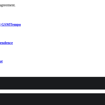
agreement.
bij GSMTempo
pendence
ot