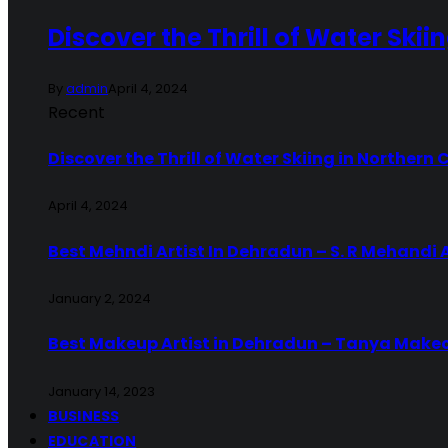
Discover the Thrill of Water Skii
By
admin
April 4, 2024
Recent
Discover the Thrill of Water Skiing in Northern 
April 4, 2024
Best Mehndi Artist In Dehradun – S. R Mehandi 
January 2, 2024
Best Makeup Artist in Dehradun – Tanya Make
January 14, 2023
BUSINESS
EDUCATION