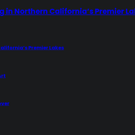
ng in Northern California’s Premier L
California’s Premier Lakes
Art
over