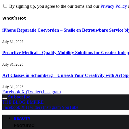
By signing up, you agree to the our terms and our
Privacy Policy
What's Hot
iPhone Reparatie Coevorden – Snelle en Betrouwbare Service 
July 31, 2026
Proactive Medical – Quality Mobility Solutions for Greater Inde
July 31, 2026
Art Classes in Schomberg – Unleash Your Creativity with Art Sp
July 31, 2026
Facebook
X (Twitter)
Instagram
Subscribe
THE BLOG EMPIRE
Facebook
X (Twitter)
Instagram
YouTube
BEAUTY
Featured